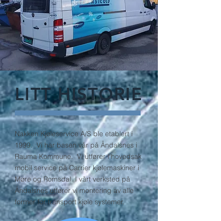
LITT HISTORIE
Nakken Kjøleservice A/S ble etablert i
1999. Vi har basen vår på Åndalsnes i
Rauma Kommune. Vi utfører i hovedsak
mobil service på Carrier kjølemaskiner i
Møre og Romsdal. I vårt verksted på
Åndalsnes utfører vi montering av alle
former for transport kjøle systemer.