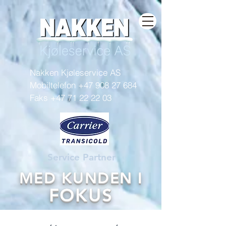
Nakken Kjøleservice AS
Mobiltelefon
+47 908 27 684
Faks +47 71 22 22 03
Service Partner
MED KUNDEN I
FOKUS