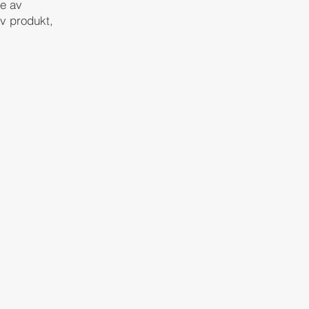
se av
v produkt,